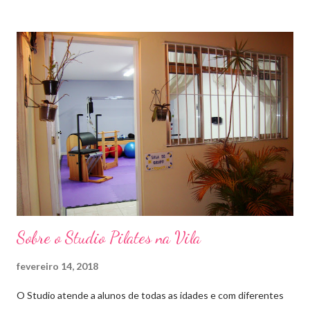
exercícios para fortalecer seu próprio corpo. A técnica deu certo
e foi exportada para todo o mundo. No Brasil, existem
atualmente 8 mil estúdios dedicados à prática do pilates.
Embora sejam melhor aproveitados com a instrução de um
técnico especializado em uma academia, é possível realizar
exercícios práticos de pilates em casa. Com apenas 20 minutos
por dia, você vai desenvolver uma harmonia e integração entre
corpo, mente e espírito, os princípios dessa prática que cresce
cada vez mais em todo o mundo. Exercício da rã O alemão Jos...
Sobre o Studio Pilates na Vila
fevereiro 14, 2018
O Studio atende a alunos de todas as idades e com diferentes