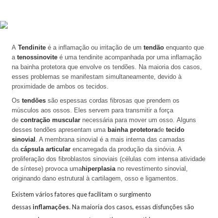
A
Tendinite
é a inflamação ou irritação de um
tendão
enquanto que
a
tenossinovite
é uma tendinite acompanhada por uma inflamação
na bainha protetora que envolve os tendões. Na maioria dos casos,
esses problemas se manifestam simultaneamente, devido à
proximidade de ambos os tecidos.
Os
tendões
são espessas cordas fibrosas que prendem os
músculos aos ossos. Eles servem para transmitir a força
de
contração muscular
necessária para mover um osso. Alguns
desses tendões apresentam uma
bainha protetora
de
tecido
sinovial
. A membrana sinovial é a mais interna das camadas
da
cápsula articular
encarregada da produção da sinóvia. A
proliferação dos fibroblastos sinoviais (células com intensa atividade
de síntese) provoca uma
hiperplasia
no revestimento sinovial,
originando dano estrutural à cartilagem, osso e ligamentos.
Existem vários fatores que facilitam o surgimento
dessas
inflamações
. Na maioria dos casos, essas disfunções são