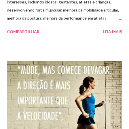
interesses, incluindo idosos, gestantes, atletas e crianças,
desenvolvendo força muscular, melhora da mobilidade articular,
melhora da postura, melhora da performance em atletas,
diminuição da tensão e stress. Além disso, o método é eficaz
COMPARTILHAR
LEIA MAIS
para indivíduos com dores, provenientes de má postura. O
método Pilates trabalha o corpo de forma harmoniosa com
exercícios que exigem alta concentração e poucas repetições e
por respeitar as particularidades de cada um, não há
contraindicações e sim modificações para a execução do
movimento. O método procura desenvolver flexibilidade, força,
resistência, respiração, consciência corporal,concentração e
condicionamento físico. As aulas tem como foco qualidade e
precisão dos movimentos, evitando sobrecarga. As aulas são
personalizadas, com no máximo dois alunos por aula, ministradas
por profissional da área de fisioterapia, com cursos de
especialização no Método Pilates....