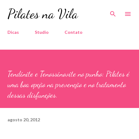
Pular para o conteúdo principal
Pilates na Vila
Dicas
Studio
Contato
Tendinite e Tenossinovite no punho: Pilates é
uma boa opção na prevenção e no tratamento
dessas disfunções.
agosto 20, 2012